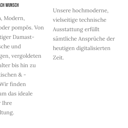
ach Wunsch
Unsere hochmoderne,
h, Modern,
vielseitige technische
 oder pompös. Von
Ausstattung erfüllt
tiger Damast-
sämtliche Ansprüche der
sche und
heutigen digitalisierten
gen, vergoldeten
Zeit.
lter bis hin zu
ischen & -
 Wir finden
m das ideale
 Ihre
ltung.