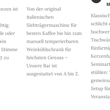
n
nzen ist
Von der original
Klassisc
italienischen
schlicht
htig.
Siebträgermaschine für
hochwer
de oder
besten Kaffee bis hin zum
Tischwä
ein
manuell temperierbaren
fünfarmi
r Stimme
Weinkühlschrank für
Kerzenha
t zu
höchsten Genuss –
Seminart
Unsere Bar ist
stühlen:
ausgestattet von A bis Z.
gemeinsa
Setup für
Veransta